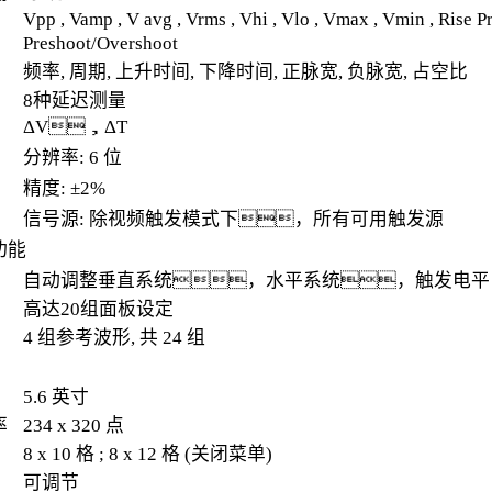
Vpp , Vamp , V avg , Vrms , Vhi , Vlo , Vmax , Vmin , Rise P
Preshoot/Overshoot
频率, 周期, 上升时间, 下降时间, 正脉宽, 负脉宽, 占空比
8种延迟测量
ΔV，ΔT
分辨率: 6 位
精度: ±2%
信号源: 除视频触发模式下，所有可用触发源
功能
自动调整垂直系统，水平系统，触发电平
高达20组面板设定
4 组参考波形, 共 24 组
5.6 英寸
率
234 x 320 点
8 x 10 格 ; 8 x 12 格 (关闭菜单)
可调节