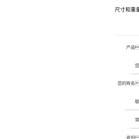
尺寸和重
产品
位
您的姓名
话
箱
省份