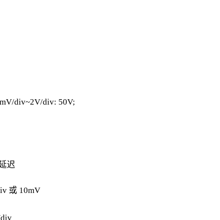
mV/div~2V/div: 50V;
件延迟
div 或 10mV
div