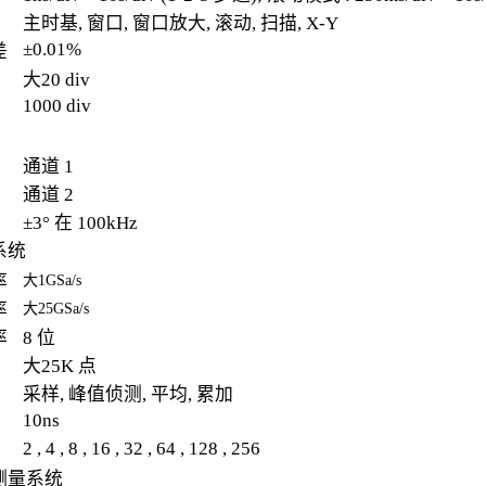
主时基, 窗口, 窗口放大, 滚动, 扫描, X-Y
±0.01%
差
大20 div
1000 div
通道 1
通道 2
±3° 在 100kHz
系统
率
大1GSa/s
率
大25GSa/s
率
8 位
大25K 点
采样, 峰值侦测, 平均, 累加
10ns
2 , 4 , 8 , 16 , 32 , 64 , 128 , 256
测量系统