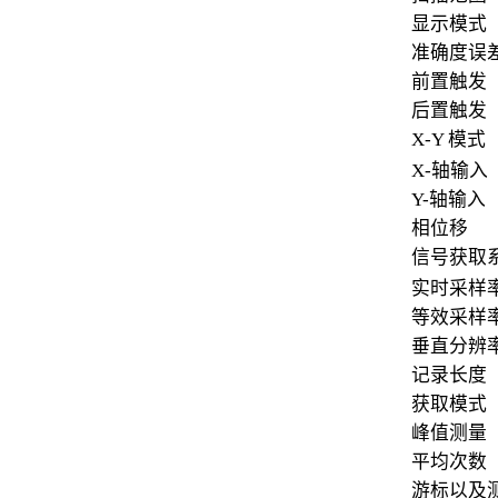
显示模式
准确度误
前置触发
后置触发
X-Y 模式
X-轴输入
Y-轴输入
相位移
信号获取
实时采样
等效采样
垂直分辨
记录长度
获取模式
峰值测量
平均次数
游标以及