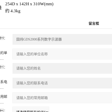
254D x 142H x 310W(mm)
量
约 4.3kg
留言框
：
您的单
：
：
联系电
：
常用邮
：
：