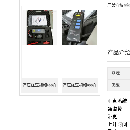
产品介绍
产品介
品牌
高压红豆视频app在
高压红豆视频app在
类型
线下载
线下载
垂直系统
通道数
100M/7000V（替代
200M/1500V（替代
带宽
上升时间
THDP0100）
THDP0200）