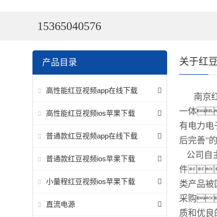
15365040576
关于红
产品目录
高性能红豆视频app在线下载
南京
一体
高性能红豆视频ios苹果下载
有电力电
普通款红豆视频app在线下载
后完善"
公司自主
普通款红豆视频ios苹果下载
件
小量程红豆视频ios苹果下载
类产品被
采购
直流电源
质和优良