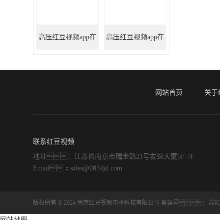
高压红豆视频app在
高压红豆视频app在
线下载
线下载
100M/7000V（替代
200M/1500V（替代
网站首页
关于
THDP0100）
THDP0200）
联系红豆视频
地址：江苏省南京市瑞金路21号友谊大厦6F-7F
Email：sales@0834jd.com
版权所有 © 2024 南京红豆视频电子科技有限公司
备案号：苏ICP备
网站地图