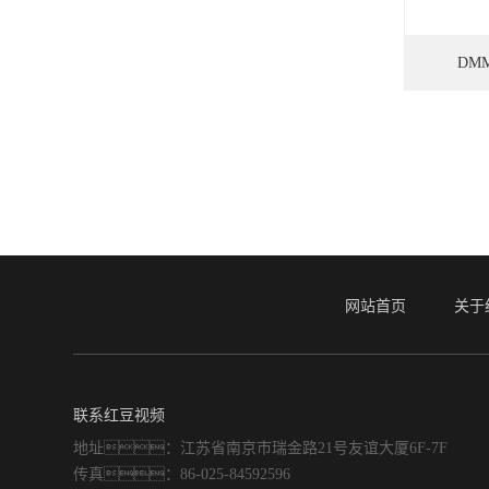
DM
网站首页
关于
联系红豆视频
地址：江苏省南京市瑞金路21号友谊大厦6F-7F
传真：86-025-84592596