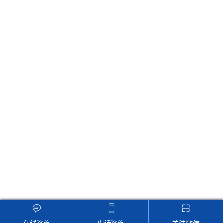
联系红豆视频
地址：江苏省南京市瑞金路21号友谊大厦6F-7F
传真：86-025-84592596
Email：sales@0834jd.com
24小时在线客服，为您服务！
版权所有 © 2025 南京红豆视频电子科技有限公司
备案号：苏ICP备
65953362号-2
技术支持：
化工仪器网
管理登陆
GoogleSitemap