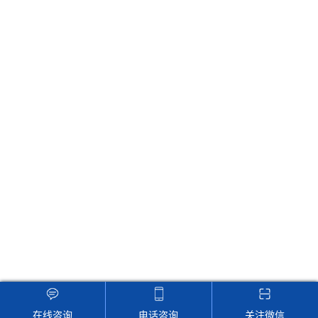
视频app在线下载原理及正确
频app在线下载主要功能的详
的使用方式
解
联系红豆视频
地址：江苏省南京市瑞金路21号友谊大厦6F-7F
Email：sales@0834jd.com
24小时在线客服，为您服务！
版权所有 © 2025 南京红豆视频电子科技有限公司
备案号：苏ICP备
65953362号-2
技术支持：
化工仪器网
管理登陆
GoogleSitemap
在线咨询
电话咨询
关注微信